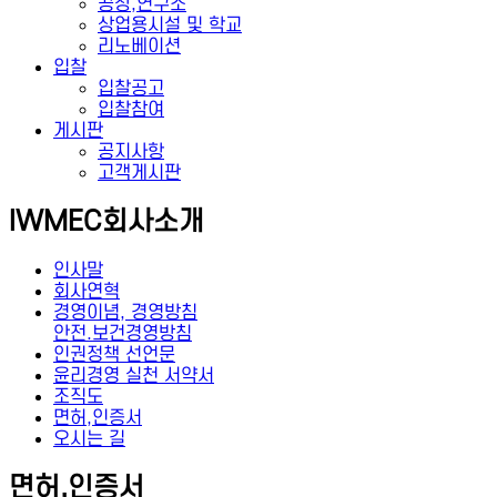
공장,연구소
상업용시설 및 학교
리노베이션
입찰
입찰공고
입찰참여
게시판
공지사항
고객게시판
IWMEC
회사소개
인사말
회사연혁
경영이념, 경영방침
안전.보건경영방침
인권정책 선언문
윤리경영 실천 서약서
조직도
면허,인증서
오시는 길
면허,인증서