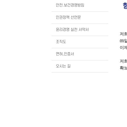
안전.보건경영방침
인권정책 선언문
윤리경영 실천 서약서
저희
㈜일
조직도
이제
면허,인증서
저희
오시는 길
확보