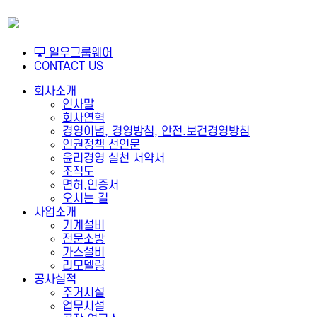
일우그룹웨어
CONTACT US
회사소개
인사말
회사연혁
경영이념, 경영방침, 안전.보건경영방침
인권정책 선언문
윤리경영 실천 서약서
조직도
면허,인증서
오시는 길
사업소개
기계설비
전문소방
가스설비
리모델링
공사실적
주거시설
업무시설